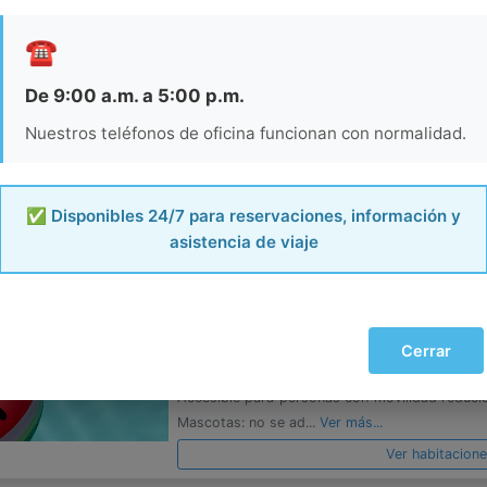
HOTEL FIESTA MEXICANA
☎️
Manzanillo
De 9:00 a.m. a 5:00 p.m.
Hotel Fiesta Mexicana se sitúa en Manzanillo. 
Nuestros teléfonos de oficina funcionan con normalidad.
comunes, estacionamiento gratis y salón de
hrs.Necesitas saber: Check-in y check-out e
Caja fuerte en la recepc...
Ver más...
✅ Disponibles 24/7 para reservaciones, información y
Ver habitacion
asistencia de viaje
BEST WESTERN PLUS LUNA DE
Manzanillo
Best Western Plus Luna del Mar se encuentra en
Cerrar
fi gratis en zonas comunes y servicio de spa,
Accesible para personas con movilidad reduci
Mascotas: no se ad...
Ver más...
Ver habitacion