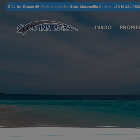
Av. los Riscos 65, Peninsula de Santiago, Manzanillo Colima
|
314 334 085
INICIO
PROPIE