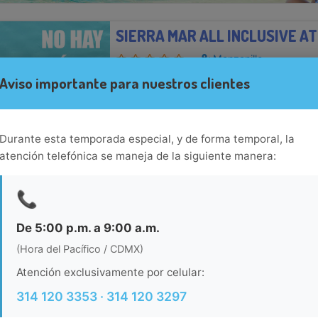
SIERRA MAR ALL INCLUSIVE A
Manzanillo
Sierra Mar All Inclusive at Tesoro está local
Aviso importante para nuestros clientes
servicio de spa, estacionamiento gratis y g
hrs.Necesitas saber: Mascotas: no se admiten 
de fumadoresEl establ...
Ver más...
Durante esta temporada especial, y de forma temporal, la
Ver habitacion
atención telefónica se maneja de la siguiente manera:
VISTA PLAYA DE ORO MANZANI
📞
Manzanillo
De 5:00 p.m. a 9:00 a.m.
Vista Playa de Oro Manzanillo es un hotel t
(Hora del Pacífico / CDMX)
frente a la Bahía de Santiago en Playa Mir
estacionamiento gratuito se encuentra locali
Atención exclusivamente por celular:
Manzanillo y a 25 minutos d...
Ver más...
314 120 3353 · 314 120 3297
Ver habitacion