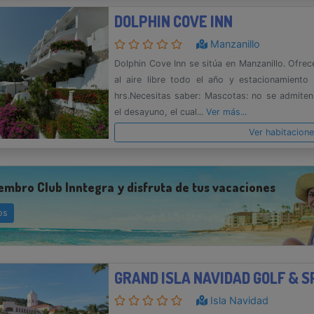
DOLPHIN COVE INN
Manzanillo
Dolphin Cove Inn se sitúa en Manzanillo. Ofrec
al aire libre todo el año y estacionamiento
hrs.Necesitas saber: Mascotas: no se admitenE
el desayuno, el cual...
Ver más...
Ver habitacion
embro Club Inntegra y disfruta de tus vacaciones
os
Isla Navidad