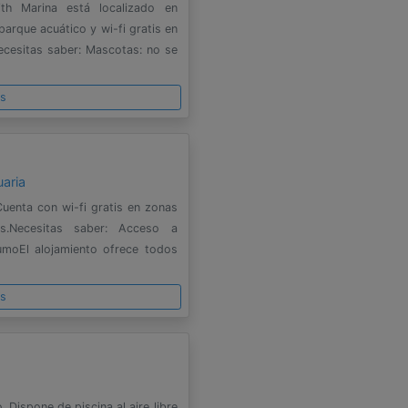
th Marina está localizado en
parque acuático y wi-fi gratis en
cesitas saber: Mascotas: no se
es
aria
Cuenta con wi-fi gratis en zonas
s.Necesitas saber: Acceso a
umoEl alojamiento ofrece todos
es
 Dispone de piscina al aire libre