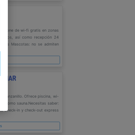
Dispone de wi-fi gratis en zonas
 juegos, así como recepción 24
xpress Mascotas: no se admiten
es
L MAR
 Manzanillo. Ofrece piscina, wi-
 así como sauna.Necesitas saber:
da Check-in y check-out express
es