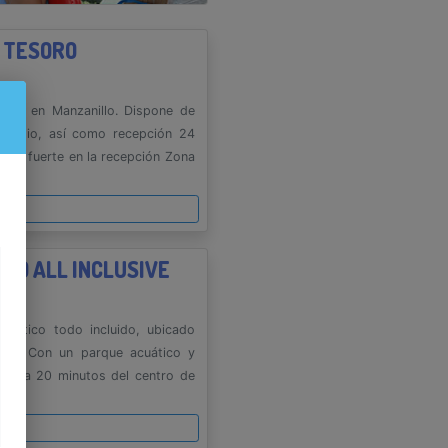
T TESORO
izado en Manzanillo. Dispone de
imnasio, así como recepción 24
Caja fuerte en la recepción Zona
es
LLO ALL INCLUSIVE
emático todo incluido, ubicado
amar. Con un parque acuático y
zado a 20 minutos del centro de
es