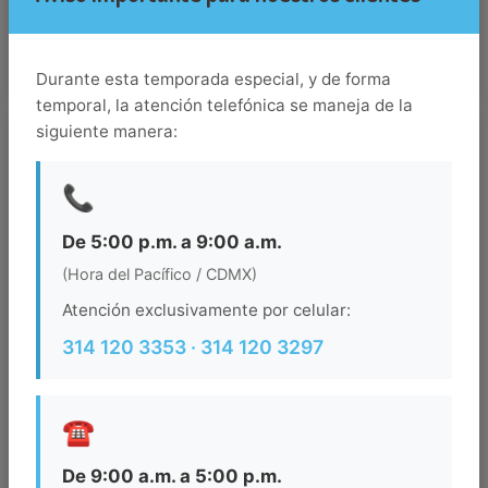
22.921796798706055
Durante esta temporada especial, y de forma
temporal, la atención telefónica se maneja de la
siguiente manera:
Destino
los-cabos
📞
Llegada
De 5:00 p.m. a 9:00 a.m.
(Hora del Pacífico / CDMX)
Salida
Atención exclusivamente por celular:
314 120 3353 · 314 120 3297
Ocupacion
☎️
BUSCAR
De 9:00 a.m. a 5:00 p.m.