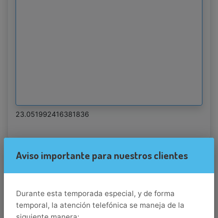
23.051992416381836
Aviso importante para nuestros clientes
Destino
los-cabos
Llegada
Durante esta temporada especial, y de forma
temporal, la atención telefónica se maneja de la
siguiente manera: