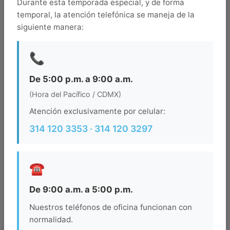
Durante esta temporada especial, y de forma
los-cabos
temporal, la atención telefónica se maneja de la
Llegada
siguiente manera:
📞
Salida
De 5:00 p.m. a 9:00 a.m.
(Hora del Pacífico / CDMX)
Ocupacion
Atención exclusivamente por celular:
314 120 3353 · 314 120 3297
BUSCAR
☎️
De 9:00 a.m. a 5:00 p.m.
Nuestros teléfonos de oficina funcionan con
normalidad.