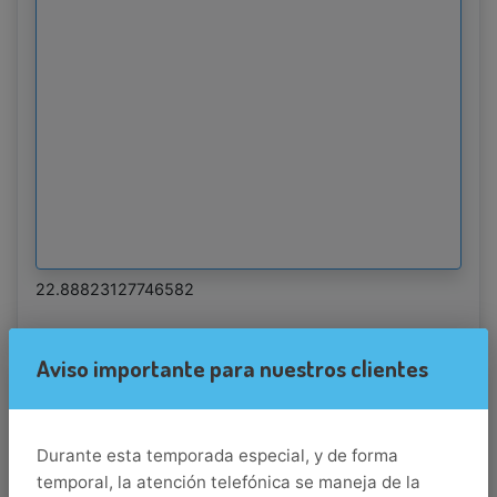
22.88823127746582
Aviso importante para nuestros clientes
Destino
los-cabos
Durante esta temporada especial, y de forma
Llegada
temporal, la atención telefónica se maneja de la