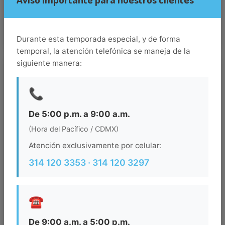
22.876590728759766
Durante esta temporada especial, y de forma
temporal, la atención telefónica se maneja de la
siguiente manera:
Destino
los-cabos
📞
Llegada
De 5:00 p.m. a 9:00 a.m.
(Hora del Pacífico / CDMX)
Salida
Atención exclusivamente por celular:
314 120 3353 · 314 120 3297
Ocupacion
☎️
BUSCAR
De 9:00 a.m. a 5:00 p.m.