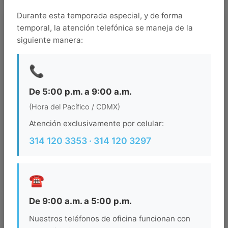
Durante esta temporada especial, y de forma
Destino
temporal, la atención telefónica se maneja de la
704527
siguiente manera:
Llegada
📞
Salida
De 5:00 p.m. a 9:00 a.m.
(Hora del Pacífico / CDMX)
Ocupacion
Atención exclusivamente por celular:
314 120 3353 · 314 120 3297
BUSCAR
☎️
De 9:00 a.m. a 5:00 p.m.
Nuestros teléfonos de oficina funcionan con