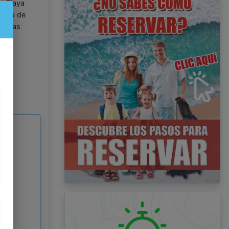
en Playa
entro de
rtivas