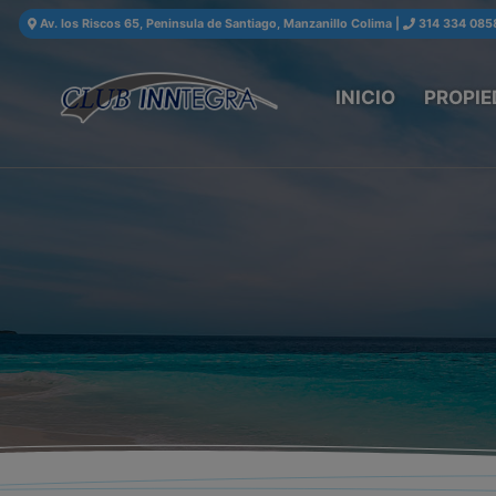
Av. los Riscos 65, Peninsula de Santiago, Manzanillo Colima
|
314 334 085
INICIO
PROPIE