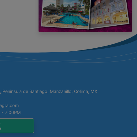
, Peninsula de Santiago, Manzanillo, Colima, MX
tegra.com
 - 7:00PM
:
7