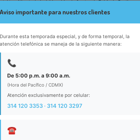
otel temático todo incluido, ubicado frente a la Bahía de Santiago 
tacionamiento gratuito se encuentra localizado a 20 minutos del c
Aviso importante para nuestros clientes
rto Internacional Playa de Oro.Vista Playa ofrece actividades depo
utbol, y canchas de tenis. Además brinda shows en vivo y mini
minutos de la central camionera.
Durante esta temporada especial, y de forma temporal, la
atención telefónica se maneja de la siguiente manera:
📞
De 5:00 p.m. a 9:00 a.m.
(Hora del Pacífico / CDMX)
Atención exclusivamente por celular:
314 120 3353 · 314 120 3297
☎️