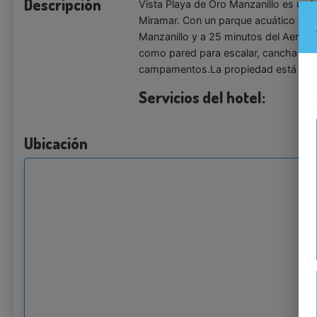
Descripción
Vista Playa de Oro Manzanillo es un h
Miramar. Con un parque acuático y es
Manzanillo y a 25 minutos del Aeropue
como pared para escalar, cancha de f
campamentos.La propiedad está a 15 
Servicios del hotel:
Ubicación